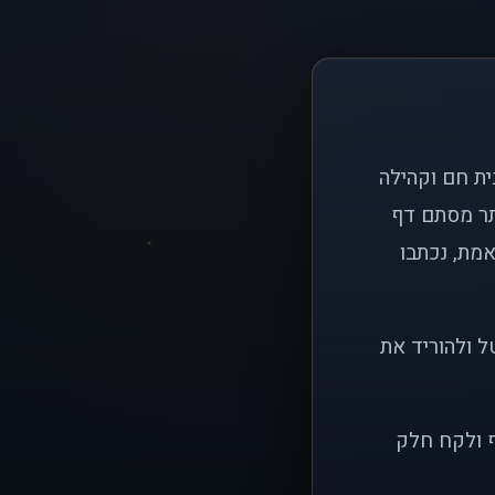
ם פשוט: ליצור בית חם וקהילה
ותר מסתם דף
אמת, נכתבו
ל ולהוריד את
ף ולקח חלק