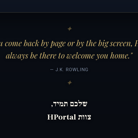
 come back by page or by the big screen, 
always be there to welcome you home."
— J.K. ROWLING
שלכם תמיד,
צוות HPortal