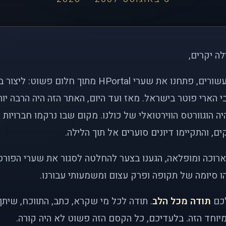
לה יקרים,
לפני כמעט שני עשורים, פתחנו את שערי HPortal מתוך חלו
י הארי פוטר בישראל. מאז ועד היום, האתר הזה היה הרבה י
ה הוגוורטס הווירטואלי של כולנו. מקום שבו נרקמו חברויות 
ם, והתקיימו דיונים סוערים אל תוך הלילה.
רוכה ומופלאה, הגענו בצער להחלטה לסגור את שערי הפורט
 סיומה של תקופה ופרק עצום ומשמעותי עבורנו.
לכם
תודה מכל הלב
. תודה לכל מי שקרא, כתב, התווכח, שית
יוחד הזה. בלעדיכם, כל הקסם הזה פשוט לא היה קורה.