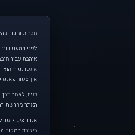
חברות וחברי קהי
אוהבת עבור חובב
אינטרנט – הוא הי
אין־ספור פאנפיקי
כעת, לאחר דרך א
האתר מהרשת. זהו
אנו רוצים לומר 
ביצירת המקום המ