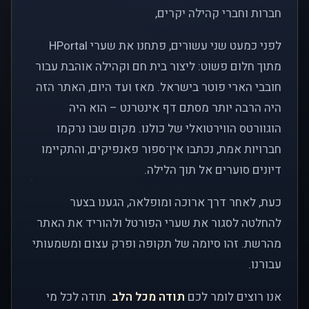
חברות וחברי קהילה יקרים,
לפני כמעט שני עשורים, פתחנו את שערי HPortal
מתוך חלום פשוט: ליצור בית חם וקהילה אוהבת עבור
חובבי הארי פוטר בישראל. מאז ועד היום, האתר הזה
היה הרבה יותר מסתם דף אינטרנט – הוא היה
הוגוורטס הווירטואלי של כולנו. מקום שבו נרקמו
חברויות אמת, נכתבו אין־ספור פאנפיקים, והתקיימו
דיונים סוערים אל תוך הלילה.
כעת, לאחר דרך ארוכה ומופלאה, הגענו בצער
להחלטה לסגור את שערי הפורטל ולהוריד את האתר
מהרשת. זהו סיומה של תקופה ופרק עצום ומשמעותי
עבורנו.
אנו רוצים לומר לכם
תודה מכל הלב
. תודה לכל מי