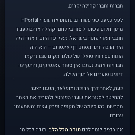
חברות וחברי קהילה יקרים,
לפני כמעט שני עשורים, פתחנו את שערי HPortal
מתוך חלום פשוט: ליצור בית חם וקהילה אוהבת עבור
חובבי הארי פוטר בישראל. מאז ועד היום, האתר הזה
היה הרבה יותר מסתם דף אינטרנט – הוא היה
הוגוורטס הווירטואלי של כולנו. מקום שבו נרקמו
חברויות אמת, נכתבו אין־ספור פאנפיקים, והתקיימו
דיונים סוערים אל תוך הלילה.
כעת, לאחר דרך ארוכה ומופלאה, הגענו בצער
להחלטה לסגור את שערי הפורטל ולהוריד את האתר
מהרשת. זהו סיומה של תקופה ופרק עצום ומשמעותי
עבורנו.
אנו רוצים לומר לכם
תודה מכל הלב
. תודה לכל מי