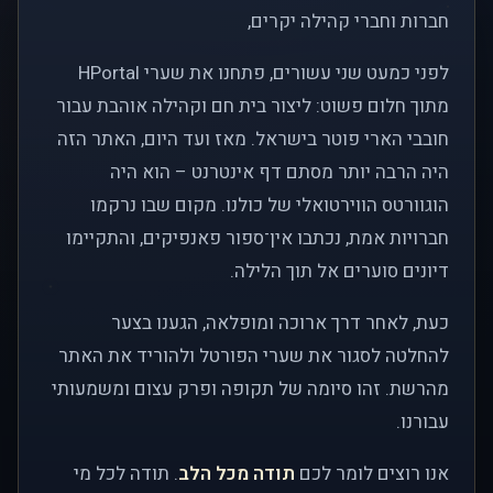
חברות וחברי קהילה יקרים,
לפני כמעט שני עשורים, פתחנו את שערי HPortal
מתוך חלום פשוט: ליצור בית חם וקהילה אוהבת עבור
חובבי הארי פוטר בישראל. מאז ועד היום, האתר הזה
היה הרבה יותר מסתם דף אינטרנט – הוא היה
הוגוורטס הווירטואלי של כולנו. מקום שבו נרקמו
חברויות אמת, נכתבו אין־ספור פאנפיקים, והתקיימו
דיונים סוערים אל תוך הלילה.
כעת, לאחר דרך ארוכה ומופלאה, הגענו בצער
להחלטה לסגור את שערי הפורטל ולהוריד את האתר
מהרשת. זהו סיומה של תקופה ופרק עצום ומשמעותי
עבורנו.
אנו רוצים לומר לכם
תודה מכל הלב
. תודה לכל מי