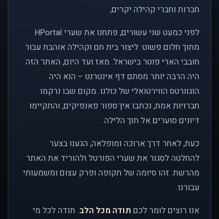
חברות וחברי קהילה יקרים,
לפני כמעט שני עשורים, פתחנו את שערי HPortal
מתוך חלום פשוט: ליצור בית חם וקהילה אוהבת עבור
חובבי הארי פוטר בישראל. מאז ועד היום, האתר הזה
היה הרבה יותר מסתם דף אינטרנט – הוא היה
הוגוורטס הווירטואלי של כולנו. מקום שבו נרקמו
חברויות אמת, נכתבו אין־ספור פאנפיקים, והתקיימו
דיונים סוערים אל תוך הלילה.
כעת, לאחר דרך ארוכה ומופלאה, הגענו בצער
להחלטה לסגור את שערי הפורטל ולהוריד את האתר
מהרשת. זהו סיומה של תקופה ופרק עצום ומשמעותי
עבורנו.
אנו רוצים לומר לכם
תודה מכל הלב
. תודה לכל מי