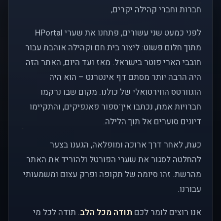
חברות וחברי קהילה יקרים,
לפני כמעט שני עשורים, פתחנו את שערי HPortal
מתוך חלום פשוט: ליצור בית חם וקהילה אוהבת עבור
חובבי הארי פוטר בישראל. מאז ועד היום, האתר הזה
היה הרבה יותר מסתם דף אינטרנט – הוא היה
הוגוורטס הווירטואלי של כולנו. מקום שבו נרקמו
חברויות אמת, נכתבו אין־ספור פאנפיקים, והתקיימו
דיונים סוערים אל תוך הלילה.
כעת, לאחר דרך ארוכה ומופלאה, הגענו בצער
להחלטה לסגור את שערי הפורטל ולהוריד את האתר
מהרשת. זהו סיומה של תקופה ופרק עצום ומשמעותי
עבורנו.
אנו רוצים לומר לכם
תודה מכל הלב
. תודה לכל מי