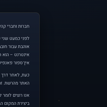
חברות וחברי קהי
אוהבת עבור חובב
אינטרנט – הוא הי
אין־ספור פאנפיקי
כעת, לאחר דרך א
האתר מהרשת. זהו
אנו רוצים לומר 
ביצירת המקום המ