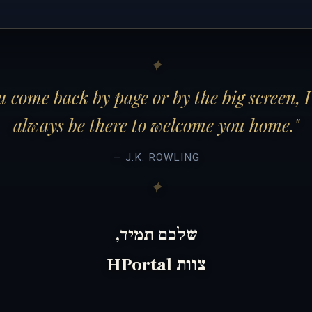
 come back by page or by the big screen, 
always be there to welcome you home."
— J.K. ROWLING
שלכם תמיד,
צוות HPortal