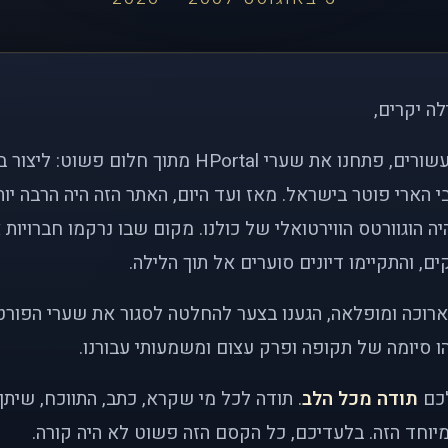
לה יקרים,
לפני כמעט שני עשורים, פתחנו את שערי HPortal מתוך חלו
י הארי פוטר בישראל. מאז ועד היום, האתר הזה היה הרבה י
ה הוגוורטס הווירטואלי של כולנו. מקום שבו נרקמו חברויות 
ם, והתקיימו דיונים סוערים אל תוך הלילה.
רוכה ומופלאה, הגענו בצער להחלטה לסגור את שערי הפורט
 סיומה של תקופה ופרק עצום ומשמעותי עבורנו.
לכם
תודה מכל הלב
. תודה לכל מי שקרא, כתב, התווכח, שית
יוחד הזה. בלעדיכם, כל הקסם הזה פשוט לא היה קורה.