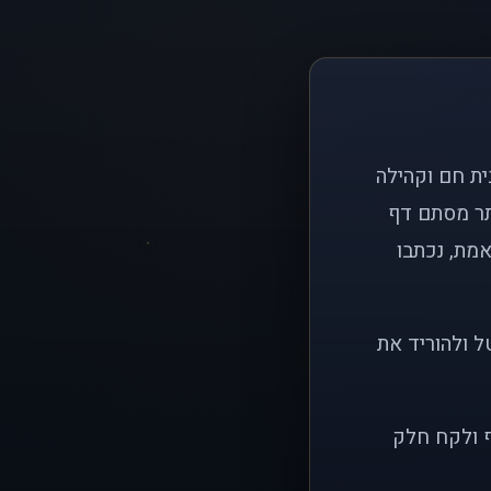
ם פשוט: ליצור בית חם וקהילה
ותר מסתם דף
אמת, נכתבו
ל ולהוריד את
ף ולקח חלק