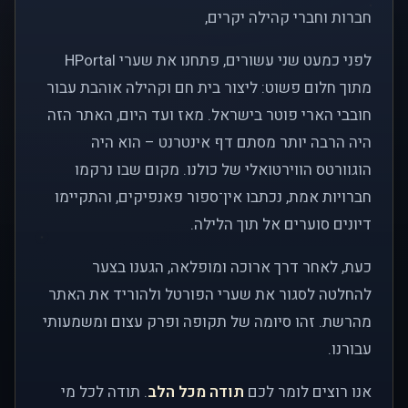
חברות וחברי קהילה יקרים,
לפני כמעט שני עשורים, פתחנו את שערי HPortal
מתוך חלום פשוט: ליצור בית חם וקהילה אוהבת עבור
חובבי הארי פוטר בישראל. מאז ועד היום, האתר הזה
היה הרבה יותר מסתם דף אינטרנט – הוא היה
הוגוורטס הווירטואלי של כולנו. מקום שבו נרקמו
חברויות אמת, נכתבו אין־ספור פאנפיקים, והתקיימו
דיונים סוערים אל תוך הלילה.
כעת, לאחר דרך ארוכה ומופלאה, הגענו בצער
להחלטה לסגור את שערי הפורטל ולהוריד את האתר
מהרשת. זהו סיומה של תקופה ופרק עצום ומשמעותי
עבורנו.
אנו רוצים לומר לכם
תודה מכל הלב
. תודה לכל מי