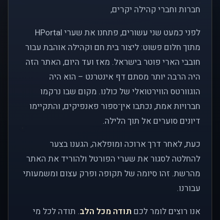
חברות וחברי קהילה יקרים,
לפני כמעט שני עשורים, פתחנו את שערי HPortal
מתוך חלום פשוט: ליצור בית חם וקהילה אוהבת עבור
חובבי הארי פוטר בישראל. מאז ועד היום, האתר הזה
היה הרבה יותר מסתם דף אינטרנט – הוא היה
הוגוורטס הווירטואלי של כולנו. מקום שבו נרקמו
חברויות אמת, נכתבו אין־ספור פאנפיקים, והתקיימו
דיונים סוערים אל תוך הלילה.
כעת, לאחר דרך ארוכה ומופלאה, הגענו בצער
להחלטה לסגור את שערי הפורטל ולהוריד את האתר
מהרשת. זהו סיומה של תקופה ופרק עצום ומשמעותי
עבורנו.
אנו רוצים לומר לכם
תודה מכל הלב
. תודה לכל מי