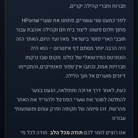
חברות וחברי קהילה יקרים,
לפני כמעט שני עשורים, פתחנו את שערי HPortal
מתוך חלום פשוט: ליצור בית חם וקהילה אוהבת עבור
חובבי הארי פוטר בישראל. מאז ועד היום, האתר הזה
היה הרבה יותר מסתם דף אינטרנט – הוא היה
הוגוורטס הווירטואלי של כולנו. מקום שבו נרקמו
חברויות אמת, נכתבו אין־ספור פאנפיקים, והתקיימו
דיונים סוערים אל תוך הלילה.
כעת, לאחר דרך ארוכה ומופלאה, הגענו בצער
להחלטה לסגור את שערי הפורטל ולהוריד את האתר
מהרשת. זהו סיומה של תקופה ופרק עצום ומשמעותי
עבורנו.
אנו רוצים לומר לכם
תודה מכל הלב
. תודה לכל מי