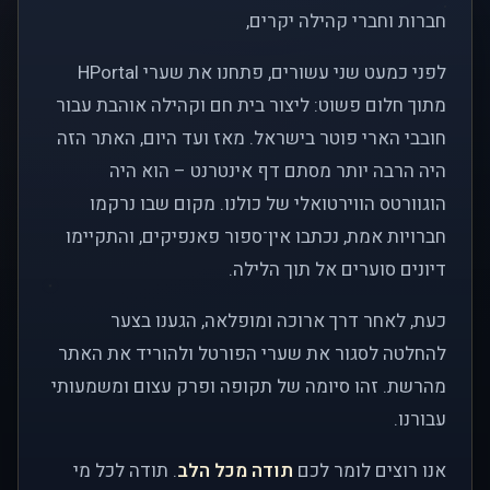
חברות וחברי קהילה יקרים,
לפני כמעט שני עשורים, פתחנו את שערי HPortal
מתוך חלום פשוט: ליצור בית חם וקהילה אוהבת עבור
חובבי הארי פוטר בישראל. מאז ועד היום, האתר הזה
היה הרבה יותר מסתם דף אינטרנט – הוא היה
הוגוורטס הווירטואלי של כולנו. מקום שבו נרקמו
חברויות אמת, נכתבו אין־ספור פאנפיקים, והתקיימו
דיונים סוערים אל תוך הלילה.
כעת, לאחר דרך ארוכה ומופלאה, הגענו בצער
להחלטה לסגור את שערי הפורטל ולהוריד את האתר
מהרשת. זהו סיומה של תקופה ופרק עצום ומשמעותי
עבורנו.
אנו רוצים לומר לכם
תודה מכל הלב
. תודה לכל מי