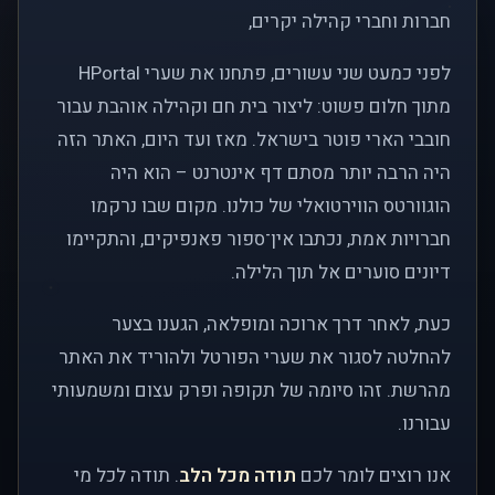
חברות וחברי קהילה יקרים,
לפני כמעט שני עשורים, פתחנו את שערי HPortal
מתוך חלום פשוט: ליצור בית חם וקהילה אוהבת עבור
חובבי הארי פוטר בישראל. מאז ועד היום, האתר הזה
היה הרבה יותר מסתם דף אינטרנט – הוא היה
הוגוורטס הווירטואלי של כולנו. מקום שבו נרקמו
חברויות אמת, נכתבו אין־ספור פאנפיקים, והתקיימו
דיונים סוערים אל תוך הלילה.
כעת, לאחר דרך ארוכה ומופלאה, הגענו בצער
להחלטה לסגור את שערי הפורטל ולהוריד את האתר
מהרשת. זהו סיומה של תקופה ופרק עצום ומשמעותי
עבורנו.
אנו רוצים לומר לכם
תודה מכל הלב
. תודה לכל מי