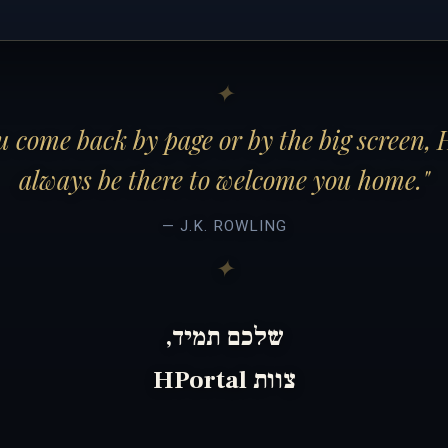
 come back by page or by the big screen, 
always be there to welcome you home."
— J.K. ROWLING
שלכם תמיד,
צוות HPortal