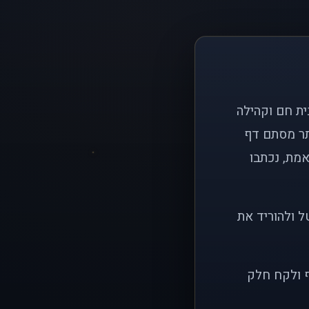
ם פשוט: ליצור בית חם וקהילה
ותר מסתם דף
אמת, נכתבו
ל ולהוריד את
ף ולקח חלק