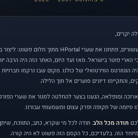
לה יקרים,
לפני כמעט שני עשורים, פתחנו את שערי HPortal מתוך חלו
י הארי פוטר בישראל. מאז ועד היום, האתר הזה היה הרבה י
ה הוגוורטס הווירטואלי של כולנו. מקום שבו נרקמו חברויות 
ם, והתקיימו דיונים סוערים אל תוך הלילה.
רוכה ומופלאה, הגענו בצער להחלטה לסגור את שערי הפורט
 סיומה של תקופה ופרק עצום ומשמעותי עבורנו.
לכם
תודה מכל הלב
. תודה לכל מי שקרא, כתב, התווכח, שית
יוחד הזה. בלעדיכם, כל הקסם הזה פשוט לא היה קורה.