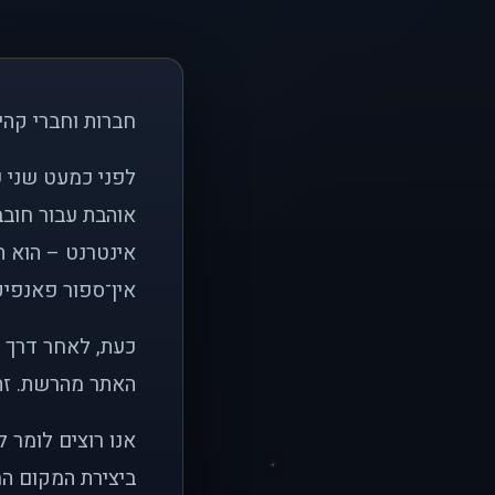
חברות וחברי קהי
אוהבת עבור חובב
אינטרנט – הוא הי
אין־ספור פאנפיקי
כעת, לאחר דרך א
האתר מהרשת. זהו
אנו רוצים לומר 
ביצירת המקום המ