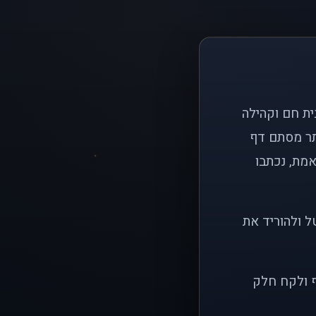
ם פשוט: ליצור בית חם וקהילה
ותר מסתם דף
אמת, נכתבו
ל ולהוריד את
ף ולקח חלק