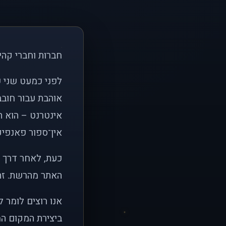
חברות וחברי קהי
אוהבת עבור חובב
אינטרנט – הוא הי
אין־ספור פאנפיקי
כעת, לאחר דרך א
האתר מהרשת. זהו
אנו רוצים לומר 
ביצירת המקום המ