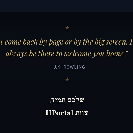
 come back by page or by the big screen, 
always be there to welcome you home."
— J.K. ROWLING
שלכם תמיד,
צוות HPortal