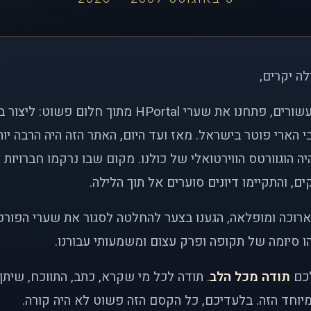
לה יקרים,
לפני כמעט שני עשורים, פתחנו את שערי HPortal מתוך חלו
י הארי פוטר בישראל. מאז ועד היום, האתר הזה היה הרבה י
ה הוגוורטס הווירטואלי של כולנו. מקום שבו נרקמו חברויות 
ם, והתקיימו דיונים סוערים אל תוך הלילה.
רוכה ומופלאה, הגענו בצער להחלטה לסגור את שערי הפורט
 סיומה של תקופה ופרק עצום ומשמעותי עבורנו.
לכם
תודה מכל הלב
. תודה לכל מי שקרא, כתב, התווכח, שית
יוחד הזה. בלעדיכם, כל הקסם הזה פשוט לא היה קורה.