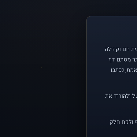
ם פשוט: ליצור בית חם וקהילה
ותר מסתם דף
אמת, נכתבו
ל ולהוריד את
ף ולקח חלק