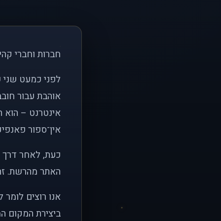
חברות וחברי קהי
אוהבת עבור חובב
אינטרנט – הוא הי
אין־ספור פאנפיקי
כעת, לאחר דרך א
האתר מהרשת. זהו
אנו רוצים לומר 
ביצירת המקום המ