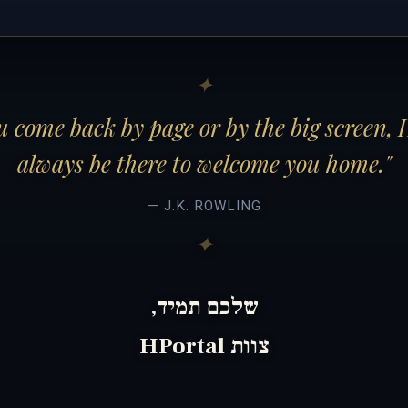
 come back by page or by the big screen, 
always be there to welcome you home."
— J.K. ROWLING
שלכם תמיד,
צוות HPortal