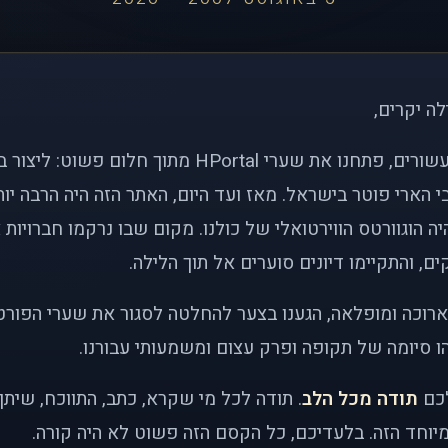
לה יקרים,
לפני כמעט שני עשורים, פתחנו את שערי HPortal מתוך חלו
י הארי פוטר בישראל. מאז ועד היום, האתר הזה היה הרבה י
ה הוגוורטס הווירטואלי של כולנו. מקום שבו נרקמו חברויות 
ם, והתקיימו דיונים סוערים אל תוך הלילה.
רוכה ומופלאה, הגענו בצער להחלטה לסגור את שערי הפורט
 סיומה של תקופה ופרק עצום ומשמעותי עבורנו.
לכם
תודה מכל הלב
. תודה לכל מי שקרא, כתב, התווכח, שית
יוחד הזה. בלעדיכם, כל הקסם הזה פשוט לא היה קורה.