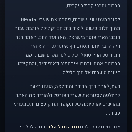
חברות וחברי קהילה יקרים,
לפני כמעט שני עשורים, פתחנו את שערי HPortal
מתוך חלום פשוט: ליצור בית חם וקהילה אוהבת עבור
חובבי הארי פוטר בישראל. מאז ועד היום, האתר הזה
היה הרבה יותר מסתם דף אינטרנט – הוא היה
הוגוורטס הווירטואלי של כולנו. מקום שבו נרקמו
חברויות אמת, נכתבו אין־ספור פאנפיקים, והתקיימו
דיונים סוערים אל תוך הלילה.
כעת, לאחר דרך ארוכה ומופלאה, הגענו בצער
להחלטה לסגור את שערי הפורטל ולהוריד את האתר
מהרשת. זהו סיומה של תקופה ופרק עצום ומשמעותי
עבורנו.
אנו רוצים לומר לכם
תודה מכל הלב
. תודה לכל מי