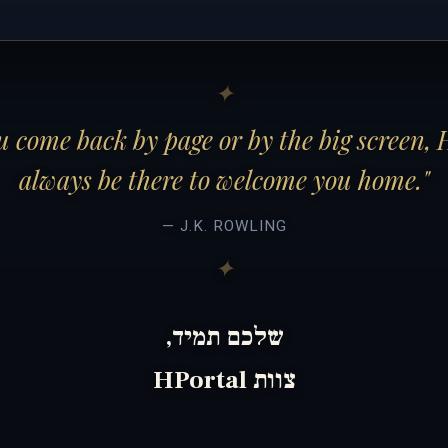
 come back by page or by the big screen, 
always be there to welcome you home."
— J.K. ROWLING
שלכם תמיד,
צוות HPortal