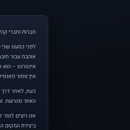
חברות וחברי קהי
אוהבת עבור חובב
אינטרנט – הוא הי
אין־ספור פאנפיקי
כעת, לאחר דרך א
האתר מהרשת. זהו
אנו רוצים לומר 
ביצירת המקום המ