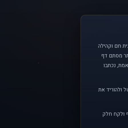
ם פשוט: ליצור בית חם וקהילה
ותר מסתם דף
אמת, נכתבו
ל ולהוריד את
ף ולקח חלק