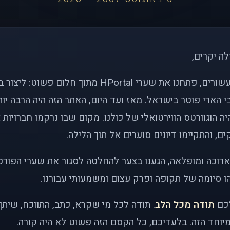
לה יקרים,
לפני כמעט שני עשורים, פתחנו את שערי HPortal מתוך חלו
י הארי פוטר בישראל. מאז ועד היום, האתר הזה היה הרבה י
ה הוגוורטס הווירטואלי של כולנו. מקום שבו נרקמו חברויות 
ם, והתקיימו דיונים סוערים אל תוך הלילה.
רוכה ומופלאה, הגענו בצער להחלטה לסגור את שערי הפורט
 סיומה של תקופה ופרק עצום ומשמעותי עבורנו.
לכם
תודה מכל הלב
. תודה לכל מי שקרא, כתב, התווכח, שית
יוחד הזה. בלעדיכם, כל הקסם הזה פשוט לא היה קורה.