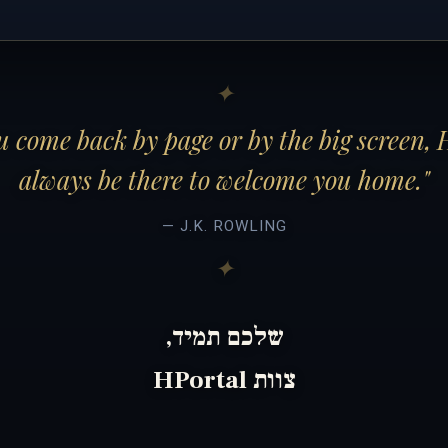
 come back by page or by the big screen, 
always be there to welcome you home."
— J.K. ROWLING
שלכם תמיד,
צוות HPortal