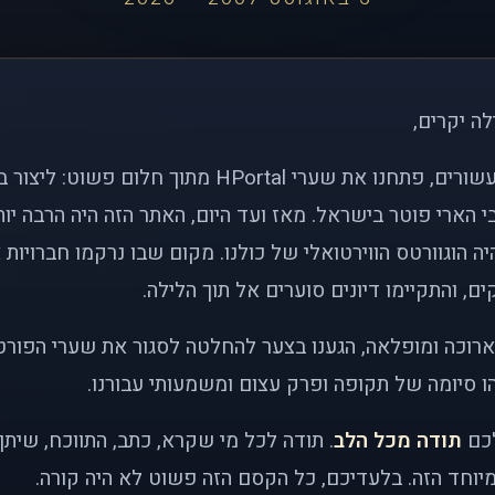
לה יקרים,
לפני כמעט שני עשורים, פתחנו את שערי HPortal מתוך חלו
י הארי פוטר בישראל. מאז ועד היום, האתר הזה היה הרבה י
ה הוגוורטס הווירטואלי של כולנו. מקום שבו נרקמו חברויות 
ם, והתקיימו דיונים סוערים אל תוך הלילה.
רוכה ומופלאה, הגענו בצער להחלטה לסגור את שערי הפורט
 סיומה של תקופה ופרק עצום ומשמעותי עבורנו.
לכם
תודה מכל הלב
. תודה לכל מי שקרא, כתב, התווכח, שית
יוחד הזה. בלעדיכם, כל הקסם הזה פשוט לא היה קורה.