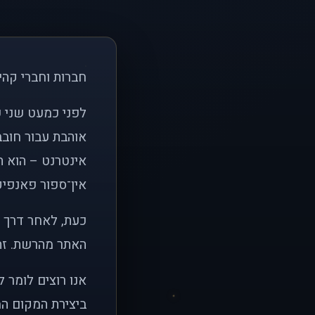
חברות וחברי קהי
אוהבת עבור חובב
אינטרנט – הוא הי
אין־ספור פאנפיקי
כעת, לאחר דרך א
האתר מהרשת. זהו
אנו רוצים לומר 
ביצירת המקום המ