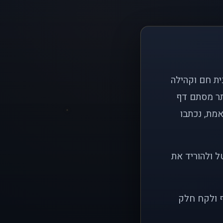
ם פשוט: ליצור בית חם וקהילה
ותר מסתם דף
אמת, נכתבו
ל ולהוריד את
ף ולקח חלק