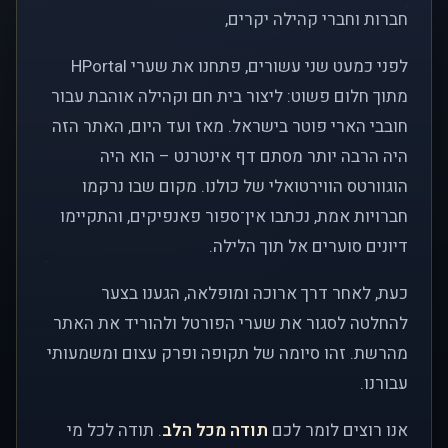
חברות וחברי קהילה יקרים,
לפני כמעט שני עשורים, פתחנו את שערי HPortal
מתוך חלום פשוט: ליצור בית חם וקהילה אוהבת עבור
חובבי הארי פוטר בישראל. מאז ועד היום, האתר הזה
היה הרבה יותר מסתם דף אינטרנט – הוא היה
הוגוורטס הווירטואלי של כולנו. מקום שבו נרקמו
חברויות אמת, נכתבו אין־ספור פאנפיקים, והתקיימו
דיונים סוערים אל תוך הלילה.
כעת, לאחר דרך ארוכה ומופלאה, הגענו בצער
להחלטה לסגור את שערי הפורטל ולהוריד את האתר
מהרשת. זהו סיומה של תקופה ופרק עצום ומשמעותי
עבורנו.
אנו רוצים לומר לכם
תודה מכל הלב
. תודה לכל מי