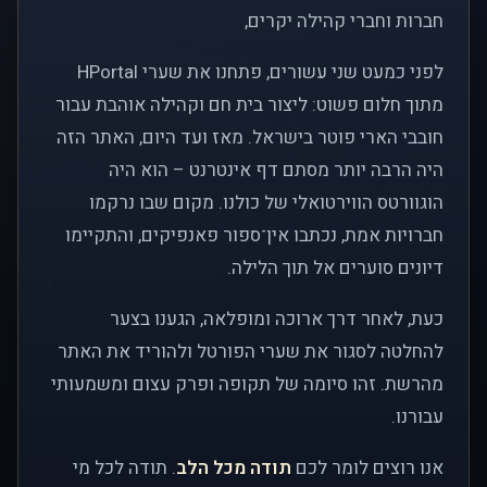
חברות וחברי קהילה יקרים,
לפני כמעט שני עשורים, פתחנו את שערי HPortal
מתוך חלום פשוט: ליצור בית חם וקהילה אוהבת עבור
חובבי הארי פוטר בישראל. מאז ועד היום, האתר הזה
היה הרבה יותר מסתם דף אינטרנט – הוא היה
הוגוורטס הווירטואלי של כולנו. מקום שבו נרקמו
חברויות אמת, נכתבו אין־ספור פאנפיקים, והתקיימו
דיונים סוערים אל תוך הלילה.
כעת, לאחר דרך ארוכה ומופלאה, הגענו בצער
להחלטה לסגור את שערי הפורטל ולהוריד את האתר
מהרשת. זהו סיומה של תקופה ופרק עצום ומשמעותי
עבורנו.
אנו רוצים לומר לכם
תודה מכל הלב
. תודה לכל מי