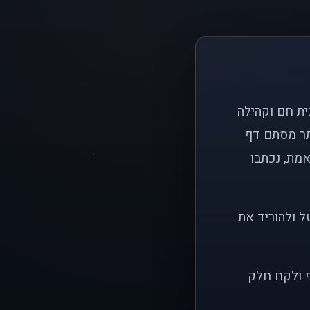
ם פשוט: ליצור בית חם וקהילה
ותר מסתם דף
אמת, נכתבו
ל ולהוריד את
ף ולקח חלק