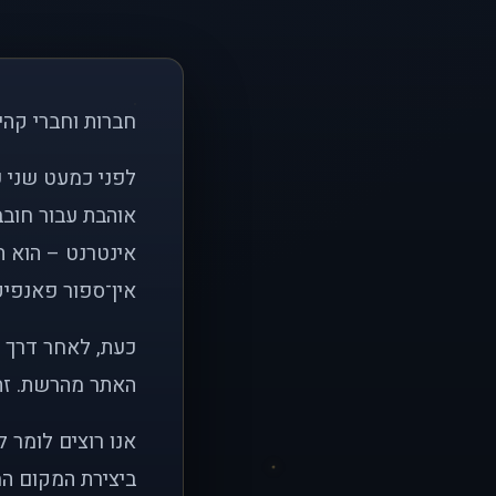
חברות וחברי קהי
אוהבת עבור חובב
אינטרנט – הוא הי
אין־ספור פאנפיקי
כעת, לאחר דרך א
האתר מהרשת. זהו
אנו רוצים לומר 
ביצירת המקום המ