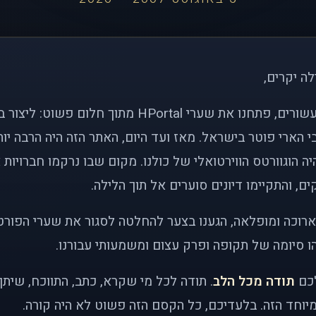
לה יקרים,
לפני כמעט שני עשורים, פתחנו את שערי HPortal מתוך חלו
י הארי פוטר בישראל. מאז ועד היום, האתר הזה היה הרבה י
ה הוגוורטס הווירטואלי של כולנו. מקום שבו נרקמו חברויות 
ם, והתקיימו דיונים סוערים אל תוך הלילה.
רוכה ומופלאה, הגענו בצער להחלטה לסגור את שערי הפורט
 סיומה של תקופה ופרק עצום ומשמעותי עבורנו.
לכם
תודה מכל הלב
. תודה לכל מי שקרא, כתב, התווכח, שית
יוחד הזה. בלעדיכם, כל הקסם הזה פשוט לא היה קורה.