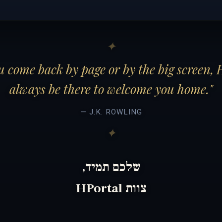
 come back by page or by the big screen, 
always be there to welcome you home."
— J.K. ROWLING
שלכם תמיד,
צוות HPortal