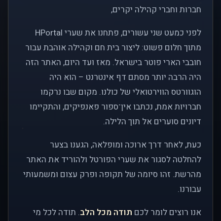
חברות וחברי קהילה יקרים,
לפני כמעט שני עשורים, פתחנו את שערי HPortal
מתוך חלום פשוט: ליצור בית חם וקהילה אוהבת עבור
חובבי הארי פוטר בישראל. מאז ועד היום, האתר הזה
היה הרבה יותר מסתם דף אינטרנט – הוא היה
הוגוורטס הווירטואלי של כולנו. מקום שבו נרקמו
חברויות אמת, נכתבו אין־ספור פאנפיקים, והתקיימו
דיונים סוערים אל תוך הלילה.
כעת, לאחר דרך ארוכה ומופלאה, הגענו בצער
להחלטה לסגור את שערי הפורטל ולהוריד את האתר
מהרשת. זהו סיומה של תקופה ופרק עצום ומשמעותי
עבורנו.
אנו רוצים לומר לכם
תודה מכל הלב
. תודה לכל מי