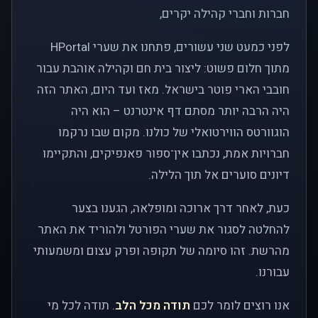
חברות וחברי קהילה יקרים,
לפני כמעט שני עשורים, פתחנו את שערי HPortal
מתוך חלום פשוט: ליצור בית חם וקהילה אוהבת עבור
חובבי הארי פוטר בישראל. מאז ועד היום, האתר הזה
היה הרבה יותר מסתם דף אינטרנט – הוא היה
הוגוורטס הווירטואלי של כולנו. מקום שבו נרקמו
חברויות אמת, נכתבו אין־ספור פאנפיקים, והתקיימו
דיונים סוערים אל תוך הלילה.
כעת, לאחר דרך ארוכה ומופלאה, הגענו בצער
להחלטה לסגור את שערי הפורטל ולהוריד את האתר
מהרשת. זהו סיומה של תקופה ופרק עצום ומשמעותי
עבורנו.
אנו רוצים לומר לכם
תודה מכל הלב
. תודה לכל מי