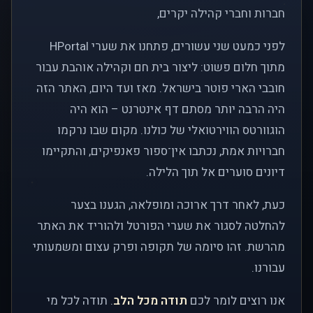
חברות וחברי קהילה יקרים,
לפני כמעט שני עשורים, פתחנו את שערי HPortal
מתוך חלום פשוט: ליצור בית חם וקהילה אוהבת עבור
חובבי הארי פוטר בישראל. מאז ועד היום, האתר הזה
היה הרבה יותר מסתם דף אינטרנט – הוא היה
הוגוורטס הווירטואלי של כולנו. מקום שבו נרקמו
חברויות אמת, נכתבו אין־ספור פאנפיקים, והתקיימו
דיונים סוערים אל תוך הלילה.
כעת, לאחר דרך ארוכה ומופלאה, הגענו בצער
להחלטה לסגור את שערי הפורטל ולהוריד את האתר
מהרשת. זהו סיומה של תקופה ופרק עצום ומשמעותי
עבורנו.
אנו רוצים לומר לכם
תודה מכל הלב
. תודה לכל מי