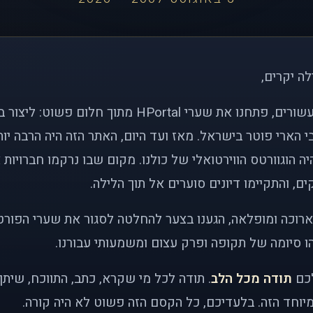
לה יקרים,
לפני כמעט שני עשורים, פתחנו את שערי HPortal מתוך חלו
י הארי פוטר בישראל. מאז ועד היום, האתר הזה היה הרבה י
ה הוגוורטס הווירטואלי של כולנו. מקום שבו נרקמו חברויות 
ם, והתקיימו דיונים סוערים אל תוך הלילה.
רוכה ומופלאה, הגענו בצער להחלטה לסגור את שערי הפורט
 סיומה של תקופה ופרק עצום ומשמעותי עבורנו.
לכם
תודה מכל הלב
. תודה לכל מי שקרא, כתב, התווכח, שית
יוחד הזה. בלעדיכם, כל הקסם הזה פשוט לא היה קורה.