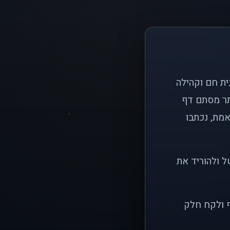
ם פשוט: ליצור בית חם וקהילה
ותר מסתם דף
אמת, נכתבו
ל ולהוריד את
ף ולקח חלק