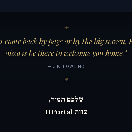
 come back by page or by the big screen, 
always be there to welcome you home."
— J.K. ROWLING
שלכם תמיד,
צוות HPortal