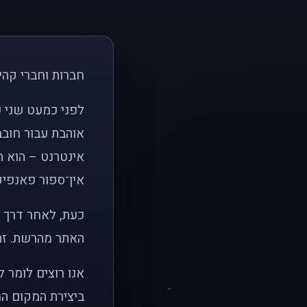
חברות וחברי קהי
אוהבת עבור חובב
אינטרנט – הוא הי
אין־ספור פאנפיקי
כעת, לאחר דרך א
האתר מהרשת. זהו
אנו רוצים לומר 
ביצירת המקום המ