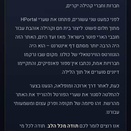
חברות וחברי קהילה יקרים,
לפני כמעט שני עשורים, פתחנו את שערי HPortal
מתוך חלום פשוט: ליצור בית חם וקהילה אוהבת עבור
חובבי הארי פוטר בישראל. מאז ועד היום, האתר הזה
היה הרבה יותר מסתם דף אינטרנט – הוא היה
הוגוורטס הווירטואלי של כולנו. מקום שבו נרקמו
חברויות אמת, נכתבו אין־ספור פאנפיקים, והתקיימו
דיונים סוערים אל תוך הלילה.
כעת, לאחר דרך ארוכה ומופלאה, הגענו בצער
להחלטה לסגור את שערי הפורטל ולהוריד את האתר
מהרשת. זהו סיומה של תקופה ופרק עצום ומשמעותי
עבורנו.
אנו רוצים לומר לכם
תודה מכל הלב
. תודה לכל מי