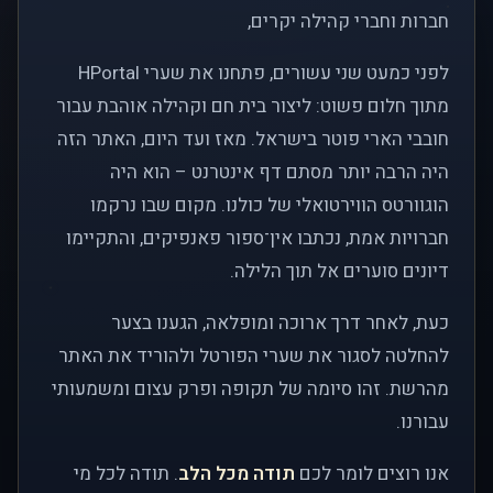
חברות וחברי קהילה יקרים,
לפני כמעט שני עשורים, פתחנו את שערי HPortal
מתוך חלום פשוט: ליצור בית חם וקהילה אוהבת עבור
חובבי הארי פוטר בישראל. מאז ועד היום, האתר הזה
היה הרבה יותר מסתם דף אינטרנט – הוא היה
הוגוורטס הווירטואלי של כולנו. מקום שבו נרקמו
חברויות אמת, נכתבו אין־ספור פאנפיקים, והתקיימו
דיונים סוערים אל תוך הלילה.
כעת, לאחר דרך ארוכה ומופלאה, הגענו בצער
להחלטה לסגור את שערי הפורטל ולהוריד את האתר
מהרשת. זהו סיומה של תקופה ופרק עצום ומשמעותי
עבורנו.
אנו רוצים לומר לכם
תודה מכל הלב
. תודה לכל מי