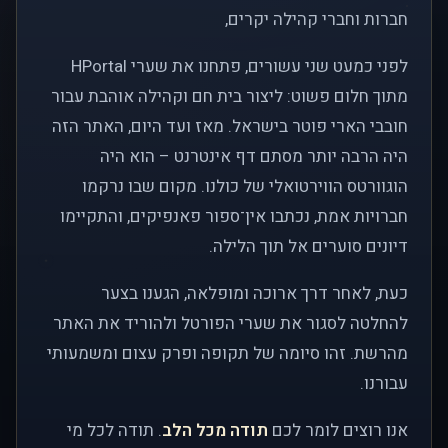
חברות וחברי קהילה יקרים,
לפני כמעט שני עשורים, פתחנו את שערי HPortal
מתוך חלום פשוט: ליצור בית חם וקהילה אוהבת עבור
חובבי הארי פוטר בישראל. מאז ועד היום, האתר הזה
היה הרבה יותר מסתם דף אינטרנט – הוא היה
הוגוורטס הווירטואלי של כולנו. מקום שבו נרקמו
חברויות אמת, נכתבו אין־ספור פאנפיקים, והתקיימו
דיונים סוערים אל תוך הלילה.
כעת, לאחר דרך ארוכה ומופלאה, הגענו בצער
להחלטה לסגור את שערי הפורטל ולהוריד את האתר
מהרשת. זהו סיומה של תקופה ופרק עצום ומשמעותי
עבורנו.
אנו רוצים לומר לכם
תודה מכל הלב
. תודה לכל מי