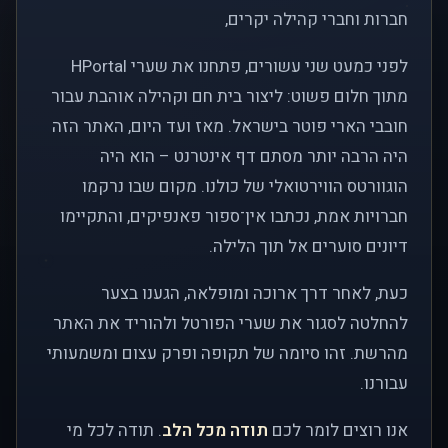
חברות וחברי קהילה יקרים,
לפני כמעט שני עשורים, פתחנו את שערי HPortal
מתוך חלום פשוט: ליצור בית חם וקהילה אוהבת עבור
חובבי הארי פוטר בישראל. מאז ועד היום, האתר הזה
היה הרבה יותר מסתם דף אינטרנט – הוא היה
הוגוורטס הווירטואלי של כולנו. מקום שבו נרקמו
חברויות אמת, נכתבו אין־ספור פאנפיקים, והתקיימו
דיונים סוערים אל תוך הלילה.
כעת, לאחר דרך ארוכה ומופלאה, הגענו בצער
להחלטה לסגור את שערי הפורטל ולהוריד את האתר
מהרשת. זהו סיומה של תקופה ופרק עצום ומשמעותי
עבורנו.
אנו רוצים לומר לכם
תודה מכל הלב
. תודה לכל מי