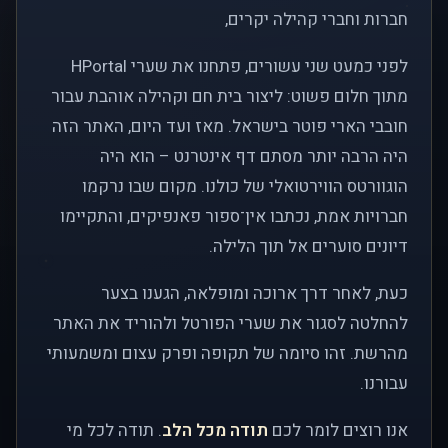
חברות וחברי קהילה יקרים,
לפני כמעט שני עשורים, פתחנו את שערי HPortal
מתוך חלום פשוט: ליצור בית חם וקהילה אוהבת עבור
חובבי הארי פוטר בישראל. מאז ועד היום, האתר הזה
היה הרבה יותר מסתם דף אינטרנט – הוא היה
הוגוורטס הווירטואלי של כולנו. מקום שבו נרקמו
חברויות אמת, נכתבו אין־ספור פאנפיקים, והתקיימו
דיונים סוערים אל תוך הלילה.
כעת, לאחר דרך ארוכה ומופלאה, הגענו בצער
להחלטה לסגור את שערי הפורטל ולהוריד את האתר
מהרשת. זהו סיומה של תקופה ופרק עצום ומשמעותי
עבורנו.
אנו רוצים לומר לכם
תודה מכל הלב
. תודה לכל מי