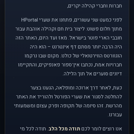
חברות וחברי קהילה יקרים,
לפני כמעט שני עשורים, פתחנו את שערי HPortal
מתוך חלום פשוט: ליצור בית חם וקהילה אוהבת עבור
חובבי הארי פוטר בישראל. מאז ועד היום, האתר הזה
היה הרבה יותר מסתם דף אינטרנט – הוא היה
הוגוורטס הווירטואלי של כולנו. מקום שבו נרקמו
חברויות אמת, נכתבו אין־ספור פאנפיקים, והתקיימו
דיונים סוערים אל תוך הלילה.
כעת, לאחר דרך ארוכה ומופלאה, הגענו בצער
להחלטה לסגור את שערי הפורטל ולהוריד את האתר
מהרשת. זהו סיומה של תקופה ופרק עצום ומשמעותי
עבורנו.
אנו רוצים לומר לכם
תודה מכל הלב
. תודה לכל מי