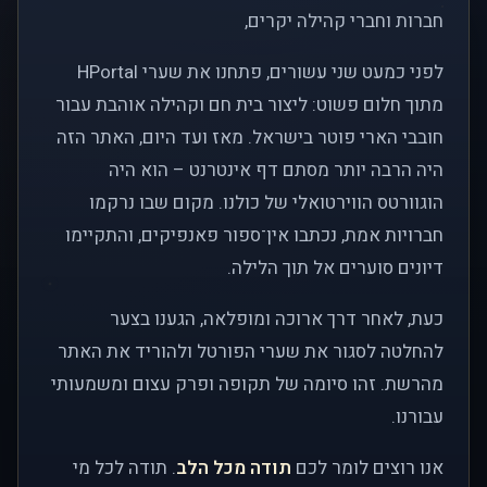
חברות וחברי קהילה יקרים,
לפני כמעט שני עשורים, פתחנו את שערי HPortal
מתוך חלום פשוט: ליצור בית חם וקהילה אוהבת עבור
חובבי הארי פוטר בישראל. מאז ועד היום, האתר הזה
היה הרבה יותר מסתם דף אינטרנט – הוא היה
הוגוורטס הווירטואלי של כולנו. מקום שבו נרקמו
חברויות אמת, נכתבו אין־ספור פאנפיקים, והתקיימו
דיונים סוערים אל תוך הלילה.
כעת, לאחר דרך ארוכה ומופלאה, הגענו בצער
להחלטה לסגור את שערי הפורטל ולהוריד את האתר
מהרשת. זהו סיומה של תקופה ופרק עצום ומשמעותי
עבורנו.
אנו רוצים לומר לכם
תודה מכל הלב
. תודה לכל מי