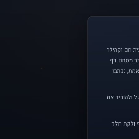
ם פשוט: ליצור בית חם וקהילה
ותר מסתם דף
אמת, נכתבו
ל ולהוריד את
ף ולקח חלק