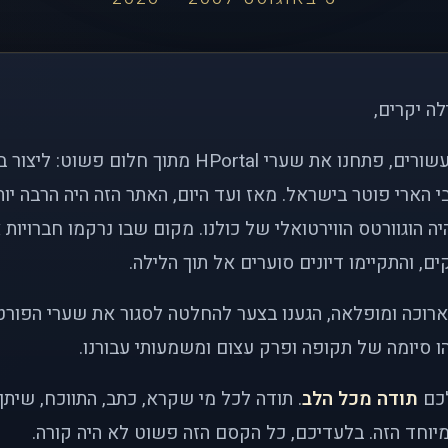
לה יקרים,
לפני כמעט שני עשורים, פתחנו את שערי HPortal מתוך חלו
י הארי פוטר בישראל. מאז ועד היום, האתר הזה היה הרבה י
ה הוגוורטס הווירטואלי של כולנו. מקום שבו נרקמו חברויות 
ם, והתקיימו דיונים סוערים אל תוך הלילה.
רוכה ומופלאה, הגענו בצער להחלטה לסגור את שערי הפורט
 סיומה של תקופה ופרק עצום ומשמעותי עבורנו.
לכם
תודה מכל הלב
. תודה לכל מי שקרא, כתב, התווכח, שית
יוחד הזה. בלעדיכם, כל הקסם הזה פשוט לא היה קורה.