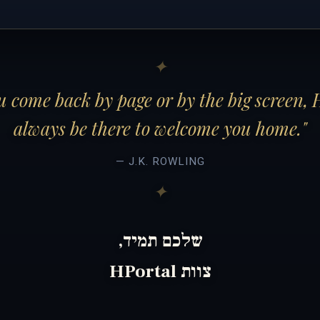
 come back by page or by the big screen, 
always be there to welcome you home."
— J.K. ROWLING
שלכם תמיד,
צוות HPortal