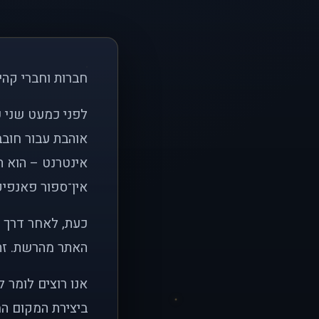
חברות וחברי קהי
אוהבת עבור חובב
אינטרנט – הוא הי
אין־ספור פאנפיקי
כעת, לאחר דרך א
האתר מהרשת. זהו
אנו רוצים לומר 
ביצירת המקום המ