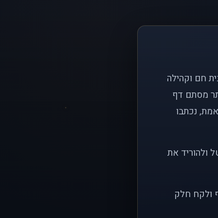
ם פשוט: ליצור בית חם וקהילה
ותר מסתם דף
אמת, נכתבו
ל ולהוריד את
ף ולקח חלק