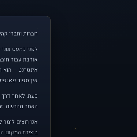
חברות וחברי קהי
אוהבת עבור חובב
אינטרנט – הוא הי
אין־ספור פאנפיקי
כעת, לאחר דרך א
האתר מהרשת. זהו
אנו רוצים לומר 
ביצירת המקום המ