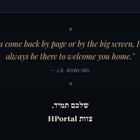
 come back by page or by the big screen, 
always be there to welcome you home."
— J.K. ROWLING
שלכם תמיד,
צוות HPortal