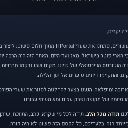
לה יקרים,
לפני כמעט שני עשורים, פתחנו את שערי HPortal מתוך חלו
י הארי פוטר בישראל. מאז ועד היום, האתר הזה היה הרבה י
ה הוגוורטס הווירטואלי של כולנו. מקום שבו נרקמו חברויות 
ם, והתקיימו דיונים סוערים אל תוך הלילה.
רוכה ומופלאה, הגענו בצער להחלטה לסגור את שערי הפורט
 סיומה של תקופה ופרק עצום ומשמעותי עבורנו.
לכם
תודה מכל הלב
. תודה לכל מי שקרא, כתב, התווכח, שית
יוחד הזה. בלעדיכם, כל הקסם הזה פשוט לא היה קורה.