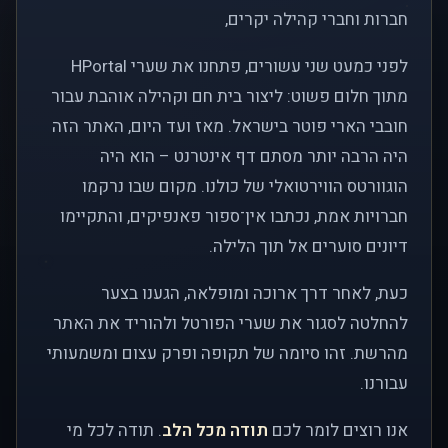
חברות וחברי קהילה יקרים,
לפני כמעט שני עשורים, פתחנו את שערי HPortal
מתוך חלום פשוט: ליצור בית חם וקהילה אוהבת עבור
חובבי הארי פוטר בישראל. מאז ועד היום, האתר הזה
היה הרבה יותר מסתם דף אינטרנט – הוא היה
הוגוורטס הווירטואלי של כולנו. מקום שבו נרקמו
חברויות אמת, נכתבו אין־ספור פאנפיקים, והתקיימו
דיונים סוערים אל תוך הלילה.
כעת, לאחר דרך ארוכה ומופלאה, הגענו בצער
להחלטה לסגור את שערי הפורטל ולהוריד את האתר
מהרשת. זהו סיומה של תקופה ופרק עצום ומשמעותי
עבורנו.
אנו רוצים לומר לכם
תודה מכל הלב
. תודה לכל מי