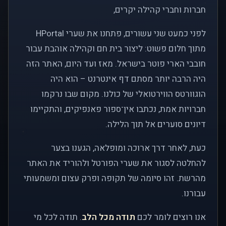
חברות וחברי קהילה יקרים,
לפני כמעט שני עשורים, פתחנו את שערי HPortal
מתוך חלום פשוט: ליצור בית חם וקהילה אוהבת עבור
חובבי הארי פוטר בישראל. מאז ועד היום, האתר הזה
היה הרבה יותר מסתם דף אינטרנט – הוא היה
הוגוורטס הווירטואלי של כולנו. מקום שבו נרקמו
חברויות אמת, נכתבו אין־ספור פאנפיקים, והתקיימו
דיונים סוערים אל תוך הלילה.
כעת, לאחר דרך ארוכה ומופלאה, הגענו בצער
להחלטה לסגור את שערי הפורטל ולהוריד את האתר
מהרשת. זהו סיומה של תקופה ופרק עצום ומשמעותי
עבורנו.
אנו רוצים לומר לכם
תודה מכל הלב
. תודה לכל מי