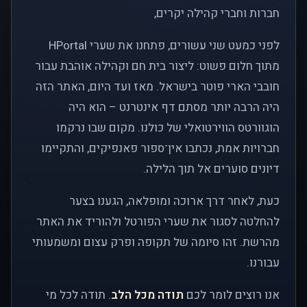
חברות וחברי קהילה יקרים,
לפני כמעט שני עשורים, פתחנו את שערי HPortal
מתוך חלום פשוט: ליצור בית חם וקהילה אוהבת עבור
חובבי הארי פוטר בישראל. מאז ועד היום, האתר הזה
היה הרבה יותר מסתם דף אינטרנט – הוא היה
הוגוורטס הווירטואלי של כולנו. מקום שבו נרקמו
חברויות אמת, נכתבו אין־ספור פאנפיקים, והתקיימו
דיונים סוערים אל תוך הלילה.
כעת, לאחר דרך ארוכה ומופלאה, הגענו בצער
להחלטה לסגור את שערי הפורטל ולהוריד את האתר
מהרשת. זהו סיומה של תקופה ופרק עצום ומשמעותי
עבורנו.
אנו רוצים לומר לכם
תודה מכל הלב
. תודה לכל מי