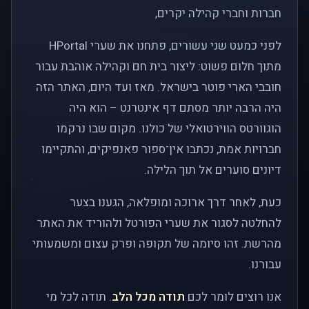
חברות וחברי קהילה יקרים,
לפני כמעט שני עשורים, פתחנו את שערי HPortal
מתוך חלום פשוט: ליצור בית חם וקהילה אוהבת עבור
חובבי הארי פוטר בישראל. מאז ועד היום, האתר הזה
היה הרבה יותר מסתם דף אינטרנט – הוא היה
הוגוורטס הווירטואלי של כולנו. מקום שבו נרקמו
חברויות אמת, נכתבו אין־ספור פאנפיקים, והתקיימו
דיונים סוערים אל תוך הלילה.
כעת, לאחר דרך ארוכה ומופלאה, הגענו בצער
להחלטה לסגור את שערי הפורטל ולהוריד את האתר
מהרשת. זהו סיומה של תקופה ופרק עצום ומשמעותי
עבורנו.
אנו רוצים לומר לכם
תודה מכל הלב
. תודה לכל מי