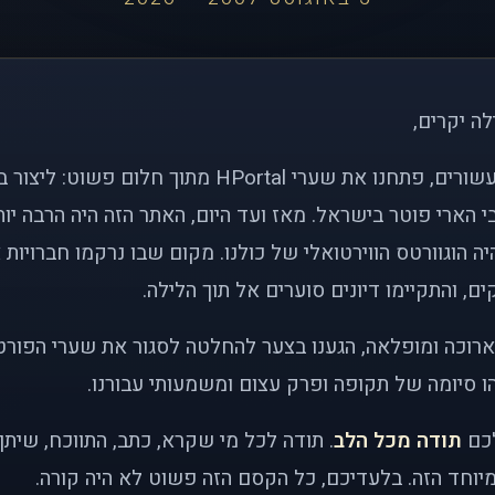
לה יקרים,
לפני כמעט שני עשורים, פתחנו את שערי HPortal מתוך חלו
י הארי פוטר בישראל. מאז ועד היום, האתר הזה היה הרבה י
ה הוגוורטס הווירטואלי של כולנו. מקום שבו נרקמו חברויות 
ם, והתקיימו דיונים סוערים אל תוך הלילה.
רוכה ומופלאה, הגענו בצער להחלטה לסגור את שערי הפורט
 סיומה של תקופה ופרק עצום ומשמעותי עבורנו.
לכם
תודה מכל הלב
. תודה לכל מי שקרא, כתב, התווכח, שית
יוחד הזה. בלעדיכם, כל הקסם הזה פשוט לא היה קורה.