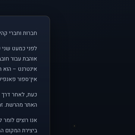
חברות וחברי קהי
אוהבת עבור חובב
אינטרנט – הוא הי
אין־ספור פאנפיקי
כעת, לאחר דרך א
האתר מהרשת. זהו
אנו רוצים לומר 
ביצירת המקום המ