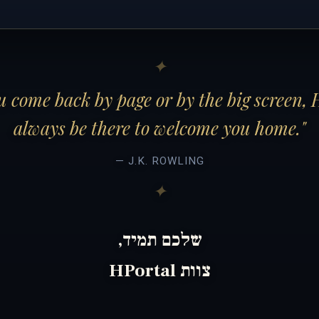
 come back by page or by the big screen, 
always be there to welcome you home."
— J.K. ROWLING
שלכם תמיד,
צוות HPortal