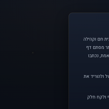
ם פשוט: ליצור בית חם וקהילה
ותר מסתם דף
אמת, נכתבו
ל ולהוריד את
ף ולקח חלק