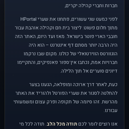
חברות וחברי קהילה יקרים,
לפני כמעט שני עשורים, פתחנו את שערי HPortal
מתוך חלום פשוט: ליצור בית חם וקהילה אוהבת עבור
חובבי הארי פוטר בישראל. מאז ועד היום, האתר הזה
היה הרבה יותר מסתם דף אינטרנט – הוא היה
הוגוורטס הווירטואלי של כולנו. מקום שבו נרקמו
חברויות אמת, נכתבו אין־ספור פאנפיקים, והתקיימו
דיונים סוערים אל תוך הלילה.
כעת, לאחר דרך ארוכה ומופלאה, הגענו בצער
להחלטה לסגור את שערי הפורטל ולהוריד את האתר
מהרשת. זהו סיומה של תקופה ופרק עצום ומשמעותי
עבורנו.
אנו רוצים לומר לכם
תודה מכל הלב
. תודה לכל מי