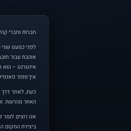
חברות וחברי קהי
אוהבת עבור חובב
אינטרנט – הוא הי
אין־ספור פאנפיקי
כעת, לאחר דרך א
האתר מהרשת. זהו
אנו רוצים לומר 
ביצירת המקום המ