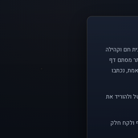
ם פשוט: ליצור בית חם וקהילה
ותר מסתם דף
אמת, נכתבו
ל ולהוריד את
ף ולקח חלק