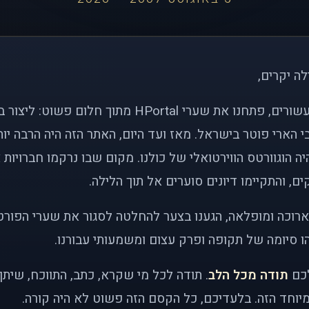
לה יקרים,
לפני כמעט שני עשורים, פתחנו את שערי HPortal מתוך חלו
י הארי פוטר בישראל. מאז ועד היום, האתר הזה היה הרבה י
ה הוגוורטס הווירטואלי של כולנו. מקום שבו נרקמו חברויות 
ם, והתקיימו דיונים סוערים אל תוך הלילה.
רוכה ומופלאה, הגענו בצער להחלטה לסגור את שערי הפורט
 סיומה של תקופה ופרק עצום ומשמעותי עבורנו.
לכם
תודה מכל הלב
. תודה לכל מי שקרא, כתב, התווכח, שית
יוחד הזה. בלעדיכם, כל הקסם הזה פשוט לא היה קורה.