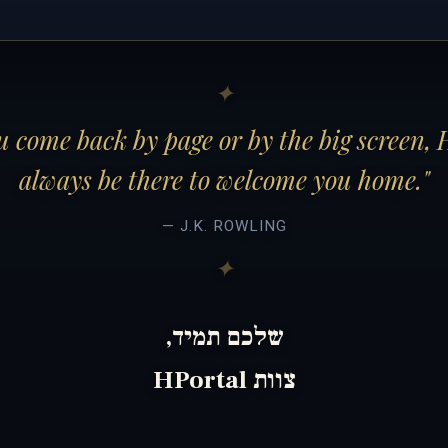
 come back by page or by the big screen, 
always be there to welcome you home."
— J.K. ROWLING
שלכם תמיד,
צוות HPortal