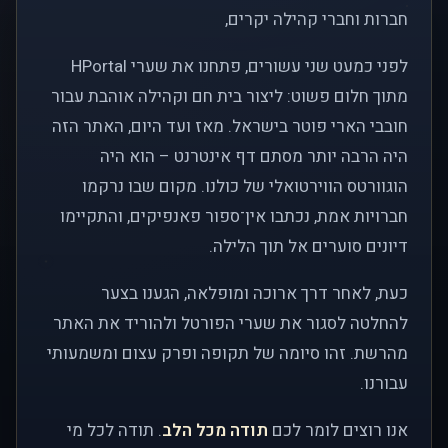
חברות וחברי קהילה יקרים,
לפני כמעט שני עשורים, פתחנו את שערי HPortal
מתוך חלום פשוט: ליצור בית חם וקהילה אוהבת עבור
חובבי הארי פוטר בישראל. מאז ועד היום, האתר הזה
היה הרבה יותר מסתם דף אינטרנט – הוא היה
הוגוורטס הווירטואלי של כולנו. מקום שבו נרקמו
חברויות אמת, נכתבו אין־ספור פאנפיקים, והתקיימו
דיונים סוערים אל תוך הלילה.
כעת, לאחר דרך ארוכה ומופלאה, הגענו בצער
להחלטה לסגור את שערי הפורטל ולהוריד את האתר
מהרשת. זהו סיומה של תקופה ופרק עצום ומשמעותי
עבורנו.
אנו רוצים לומר לכם
תודה מכל הלב
. תודה לכל מי