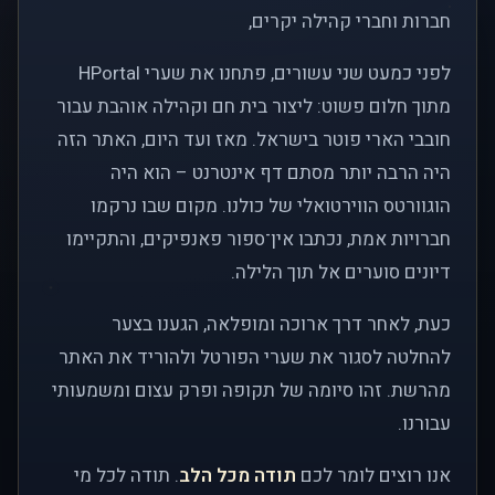
חברות וחברי קהילה יקרים,
לפני כמעט שני עשורים, פתחנו את שערי HPortal
מתוך חלום פשוט: ליצור בית חם וקהילה אוהבת עבור
חובבי הארי פוטר בישראל. מאז ועד היום, האתר הזה
היה הרבה יותר מסתם דף אינטרנט – הוא היה
הוגוורטס הווירטואלי של כולנו. מקום שבו נרקמו
חברויות אמת, נכתבו אין־ספור פאנפיקים, והתקיימו
דיונים סוערים אל תוך הלילה.
כעת, לאחר דרך ארוכה ומופלאה, הגענו בצער
להחלטה לסגור את שערי הפורטל ולהוריד את האתר
מהרשת. זהו סיומה של תקופה ופרק עצום ומשמעותי
עבורנו.
אנו רוצים לומר לכם
תודה מכל הלב
. תודה לכל מי