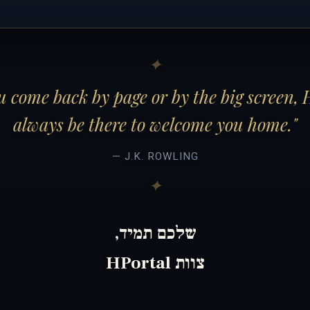
 come back by page or by the big screen, 
always be there to welcome you home."
— J.K. ROWLING
שלכם תמיד,
צוות HPortal