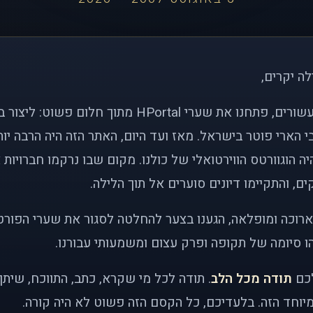
לה יקרים,
לפני כמעט שני עשורים, פתחנו את שערי HPortal מתוך חלו
י הארי פוטר בישראל. מאז ועד היום, האתר הזה היה הרבה י
ה הוגוורטס הווירטואלי של כולנו. מקום שבו נרקמו חברויות 
ם, והתקיימו דיונים סוערים אל תוך הלילה.
רוכה ומופלאה, הגענו בצער להחלטה לסגור את שערי הפורט
 סיומה של תקופה ופרק עצום ומשמעותי עבורנו.
לכם
תודה מכל הלב
. תודה לכל מי שקרא, כתב, התווכח, שית
יוחד הזה. בלעדיכם, כל הקסם הזה פשוט לא היה קורה.