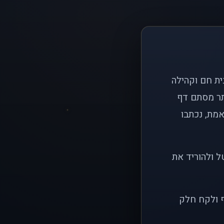
ם פשוט: ליצור בית חם וקהילה
ותר מסתם דף
אמת, נכתבו
ל ולהוריד את
ף ולקח חלק