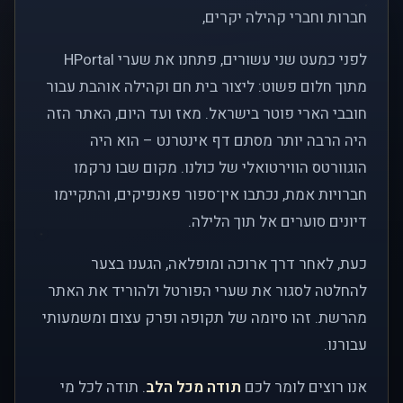
חברות וחברי קהילה יקרים,
לפני כמעט שני עשורים, פתחנו את שערי HPortal
מתוך חלום פשוט: ליצור בית חם וקהילה אוהבת עבור
חובבי הארי פוטר בישראל. מאז ועד היום, האתר הזה
היה הרבה יותר מסתם דף אינטרנט – הוא היה
הוגוורטס הווירטואלי של כולנו. מקום שבו נרקמו
חברויות אמת, נכתבו אין־ספור פאנפיקים, והתקיימו
דיונים סוערים אל תוך הלילה.
כעת, לאחר דרך ארוכה ומופלאה, הגענו בצער
להחלטה לסגור את שערי הפורטל ולהוריד את האתר
מהרשת. זהו סיומה של תקופה ופרק עצום ומשמעותי
עבורנו.
אנו רוצים לומר לכם
תודה מכל הלב
. תודה לכל מי