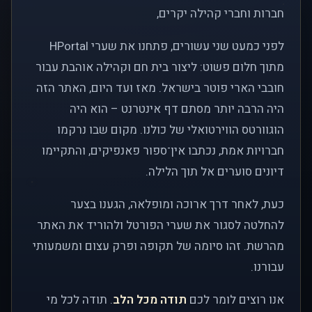
חברות וחברי קהילה יקרים,
לפני כמעט שני עשורים, פתחנו את שערי HPortal
מתוך חלום פשוט: ליצור בית חם וקהילה אוהבת עבור
חובבי הארי פוטר בישראל. מאז ועד היום, האתר הזה
היה הרבה יותר מסתם דף אינטרנט – הוא היה
הוגוורטס הווירטואלי של כולנו. מקום שבו נרקמו
חברויות אמת, נכתבו אין־ספור פאנפיקים, והתקיימו
דיונים סוערים אל תוך הלילה.
כעת, לאחר דרך ארוכה ומופלאה, הגענו בצער
להחלטה לסגור את שערי הפורטל ולהוריד את האתר
מהרשת. זהו סיומה של תקופה ופרק עצום ומשמעותי
עבורנו.
אנו רוצים לומר לכם
תודה מכל הלב
. תודה לכל מי