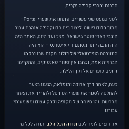
חברות וחברי קהילה יקרים,
לפני כמעט שני עשורים, פתחנו את שערי HPortal
מתוך חלום פשוט: ליצור בית חם וקהילה אוהבת עבור
חובבי הארי פוטר בישראל. מאז ועד היום, האתר הזה
היה הרבה יותר מסתם דף אינטרנט – הוא היה
הוגוורטס הווירטואלי של כולנו. מקום שבו נרקמו
חברויות אמת, נכתבו אין־ספור פאנפיקים, והתקיימו
דיונים סוערים אל תוך הלילה.
כעת, לאחר דרך ארוכה ומופלאה, הגענו בצער
להחלטה לסגור את שערי הפורטל ולהוריד את האתר
מהרשת. זהו סיומה של תקופה ופרק עצום ומשמעותי
עבורנו.
אנו רוצים לומר לכם
תודה מכל הלב
. תודה לכל מי