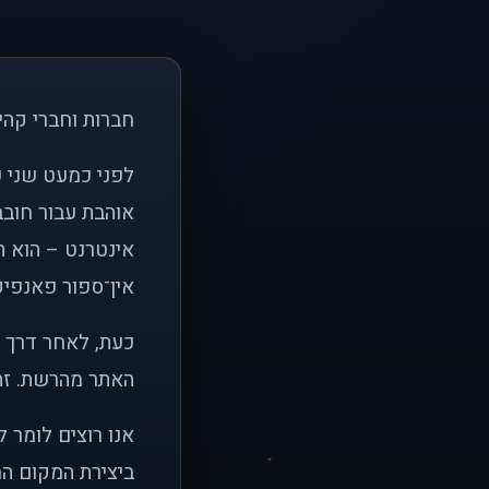
חברות וחברי קהי
אוהבת עבור חובב
אינטרנט – הוא הי
אין־ספור פאנפיקי
כעת, לאחר דרך א
האתר מהרשת. זהו
אנו רוצים לומר 
ביצירת המקום המ