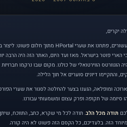
לה יקרים,
לפני כמעט שני עשורים, פתחנו את שערי HPortal מתוך חלו
י הארי פוטר בישראל. מאז ועד היום, האתר הזה היה הרבה י
ה הוגוורטס הווירטואלי של כולנו. מקום שבו נרקמו חברויות 
ם, והתקיימו דיונים סוערים אל תוך הלילה.
רוכה ומופלאה, הגענו בצער להחלטה לסגור את שערי הפורט
 סיומה של תקופה ופרק עצום ומשמעותי עבורנו.
לכם
תודה מכל הלב
. תודה לכל מי שקרא, כתב, התווכח, שית
יוחד הזה. בלעדיכם, כל הקסם הזה פשוט לא היה קורה.