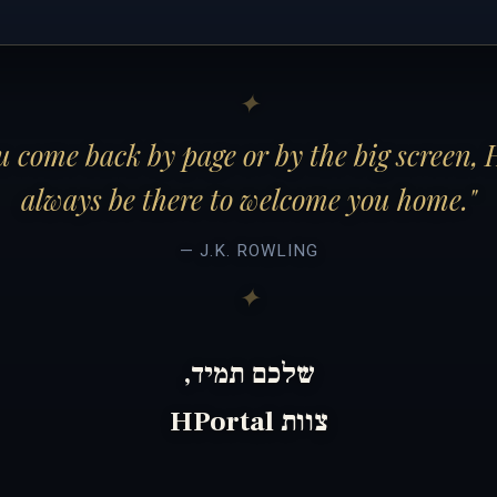
 come back by page or by the big screen, 
always be there to welcome you home."
— J.K. ROWLING
שלכם תמיד,
צוות HPortal