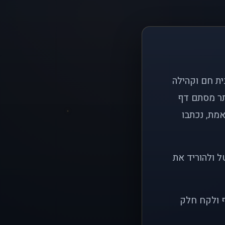
ם פשוט: ליצור בית חם וקהילה
ותר מסתם דף
אמת, נכתבו
ל ולהוריד את
ף ולקח חלק