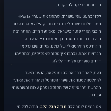
חברות וחברי קהילה יקרים,
לפני כמעט שני עשורים, פתחנו את שערי HPortal
מתוך חלום פשוט: ליצור בית חם וקהילה אוהבת עבור
חובבי הארי פוטר בישראל. מאז ועד היום, האתר הזה
היה הרבה יותר מסתם דף אינטרנט – הוא היה
הוגוורטס הווירטואלי של כולנו. מקום שבו נרקמו
חברויות אמת, נכתבו אין־ספור פאנפיקים, והתקיימו
דיונים סוערים אל תוך הלילה.
כעת, לאחר דרך ארוכה ומופלאה, הגענו בצער
להחלטה לסגור את שערי הפורטל ולהוריד את האתר
מהרשת. זהו סיומה של תקופה ופרק עצום ומשמעותי
עבורנו.
אנו רוצים לומר לכם
תודה מכל הלב
. תודה לכל מי