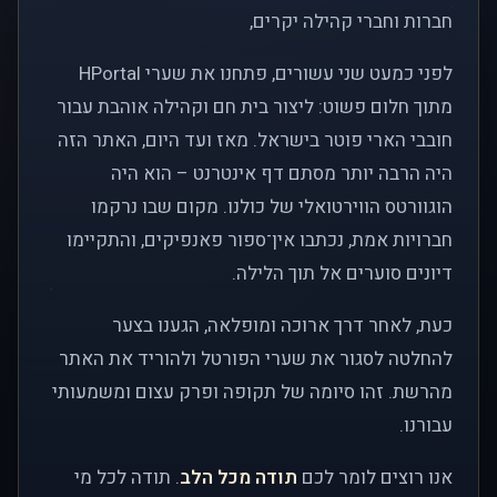
חברות וחברי קהילה יקרים,
לפני כמעט שני עשורים, פתחנו את שערי HPortal
מתוך חלום פשוט: ליצור בית חם וקהילה אוהבת עבור
חובבי הארי פוטר בישראל. מאז ועד היום, האתר הזה
היה הרבה יותר מסתם דף אינטרנט – הוא היה
הוגוורטס הווירטואלי של כולנו. מקום שבו נרקמו
חברויות אמת, נכתבו אין־ספור פאנפיקים, והתקיימו
דיונים סוערים אל תוך הלילה.
כעת, לאחר דרך ארוכה ומופלאה, הגענו בצער
להחלטה לסגור את שערי הפורטל ולהוריד את האתר
מהרשת. זהו סיומה של תקופה ופרק עצום ומשמעותי
עבורנו.
אנו רוצים לומר לכם
תודה מכל הלב
. תודה לכל מי